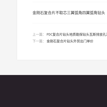
金刚石复合片不取芯三翼弧角四翼弧角钻头
上一篇：
PDC复合片钻头地质勘探钻头瓦斯排放
下一篇：
金刚石复合片钻头外贸出门单价