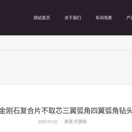
网站首页
关于我们
车间场景
产
金刚石复合片不取芯三翼弧角四翼弧角钻
2025-07-22
来源: 托普森