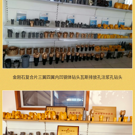
金刚石复合片三翼四翼内凹钢体钻头瓦斯排放孔注浆孔钻头