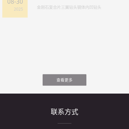
08-30
金刚石复合片三翼钻头钢体内凹钻头
2025
地质勘探钻头PDC复合片...
08-30
复合片探水钻头瓦斯排放孔注浆孔岩心管打孔钻
2025
具
查看更多
联系方式