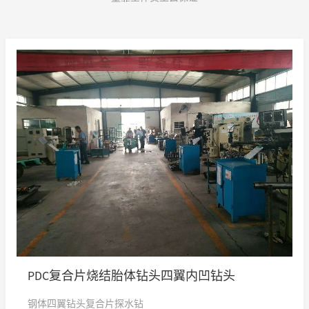
PDC复合片烧结胎体钻头四翼内凹钻头
钢体四翼钻头复合片探水钻