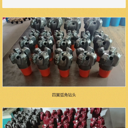
四翼弧角钻头