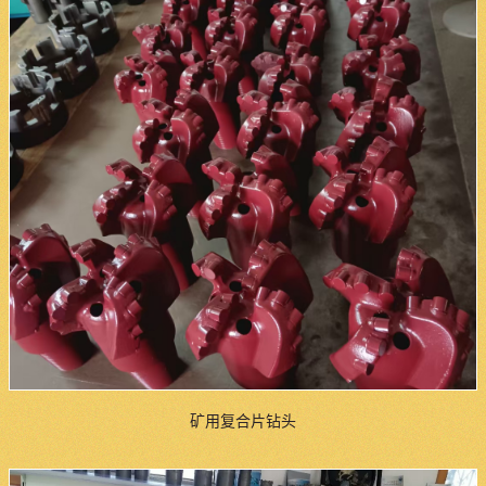
矿用复合片钻头